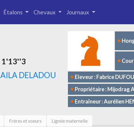
Étalons
Chevaux
Journaux
Hong
1'13''3
Cours
BAILA DELADOU
Eleveur : Fabrice DUFO
Propriétaire : Mijodrag 
Entraîneur : Aurélien 
Frères et soeurs
Lignée maternelle