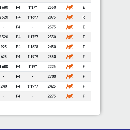
1 680
F4
1'17''
2550
E
2 520
P4
1'16''7
2875
R
-
F4
-
2575
E
2 520
P4
1'17''7
2550
F
925
P4
1'16''8
2450
F
625
F4
1'19''9
2550
F
1 680
F4
1'19''
2225
F
-
F4
-
2700
F
240
F4
1'19''7
2425
F
-
F4
-
2275
F