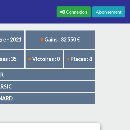
Connexion
Abonnement
re - 2021
Gains : 32 550 €
es : 35
Victoires : 0
Places : 8
UR
ARSIC
HENARD