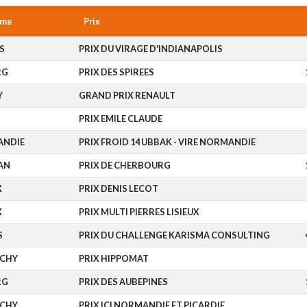
ome
Prix
S
PRIX DU VIRAGE D'INDIANAPOLIS
RG
PRIX DES SPIREES
Y
GRAND PRIX RENAULT
S
PRIX EMILE CLAUDE
ANDIE
PRIX FROID 14 UBBAK - VIRE NORMANDIE
AN
PRIX DE CHERBOURG
X
PRIX DENIS LECOT
X
PRIX MULTI PIERRES LISIEUX
S
PRIX DU CHALLENGE KARISMA CONSULTING
CHY
PRIX HIPPOMAT
RG
PRIX DES AUBEPINES
CHY
PRIX ICI NORMANDIE ET PICARDIE