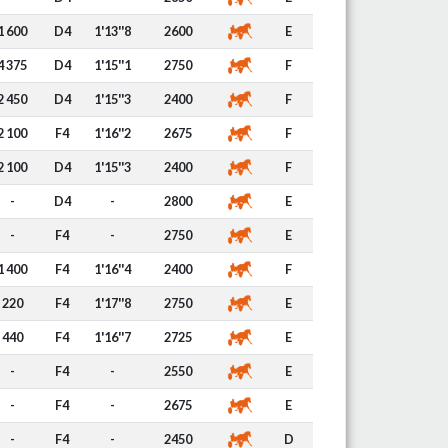
1 600
D4
1'13''8
2600
E
4 375
D4
1'15''1
2750
F
2 450
D4
1'15''3
2400
F
2 100
F4
1'16''2
2675
F
2 100
D4
1'15''3
2400
F
-
D4
-
2800
E
-
F4
-
2750
E
1 400
F4
1'16''4
2400
F
220
F4
1'17''8
2750
E
440
F4
1'16''7
2725
E
-
F4
-
2550
E
-
F4
-
2675
E
-
F4
-
2450
D