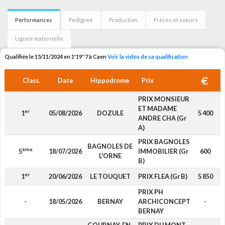
Performances
Pedigree
Production
Frères et soeurs
Lignée maternelle
Qualifiée le 15/11/2024 en 1'19''7 à Caen
Voir la vidéo de sa qualification
Class.
Date
Hippodrome
Prix
PRIX MONSIEUR
ET MADAME
er
1
05/08/2026
DOZULE
5 400
ANDRE CHA (Gr
A)
PRIX BAGNOLES
BAGNOLES DE
ème
5
18/07/2026
IMMOBILIER (Gr
600
L'ORNE
B)
er
1
20/06/2026
LE TOUQUET
PRIX FLEA (Gr B)
5 850
PRIX PH
-
18/05/2026
BERNAY
ARCHICONCEPT
-
BERNAY