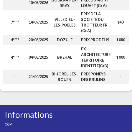
GOURNAY-EN-
PRIX DU MONT
-
10/05/2026
-
BRAY
LOUVET (Gr A)
PRIX DE LA
VILLEDIEU-
SOCIETE DU
ème
7
14/09/2025
140
LES-POELES
TROTTEUR FR
(Gr A)
ème
4
20/08/2025
DOZULE
PRIX PRODELIS
1 080
PX
ARCHITECTURE
ème
4
04/08/2025
BREHAL
1 000
TERRITOIRE
IDENTITE(GrB)
BIHOREL-LES-
PRIX PONEYS
-
21/04/2025
-
ROUEN
DES BRULINS
Informations
CGV