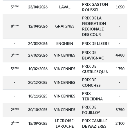
PRIX GASTON
ème
5
23/04/2026
LAVAL
1 050
ROUSSEL
PRIX DE LA
FEDERATION
ème
8
12/04/2026
GRAIGNES
-
REGIONALE
DES COUR
-
24/03/2026
ENGHIEN
PRIX DE L'ISERE
-
PRIX DE
ème
3
27/02/2026
VINCENNES
4 480
BLAVIGNAC
PRIX DE
ème
5
10/02/2026
VINCENNES
1 750
GUERLESQUIN
PRIX DE
-
20/12/2025
VINCENNES
-
CONCHES
PRIX
-
18/11/2025
VINCENNES
-
TERCIDINA
PRIX DE
ème
2
30/10/2025
VINCENNES
8 750
FOUILLOY
LE CROISE-
PRIX CAMILLE
ème
3
15/09/2025
2 100
LAROCHE
DE WAZIERES