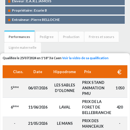
Eleveur : E.A.R.L JAMOIS
Propriétaire : Ecurie B
Entraîneur : Pierre BELLOCHE
Performances
Pedigree
Production
Frères et soeurs
Lignée maternelle
Qualifiée le 25/07/2024 en 1'18''3 à Caen
Voir la vidéo de sa qualification
Class.
Date
Hippodrome
Prix
PRIX STAND
LES SABLES
ème
5
06/07/2026
ANIMATION
1 050
D'OLONNE
PMU
PRIX DE LA
ème
6
11/06/2026
LAVAL
FORET DE
420
BELLEBRANCHE
PRIX DES
-
21/05/2026
LE MANS
-
MANCEAUX