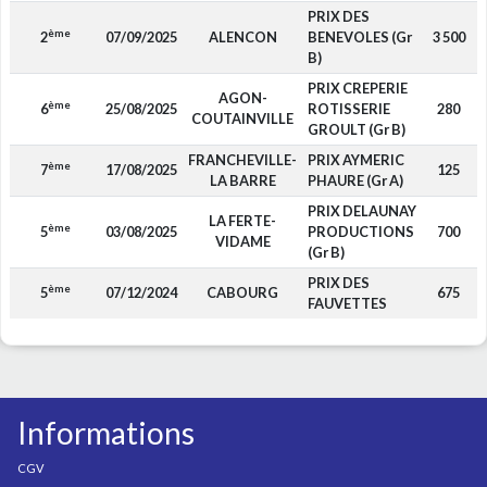
PRIX DES
ème
2
07/09/2025
ALENCON
BENEVOLES (Gr
3 500
B)
PRIX CREPERIE
AGON-
ème
6
25/08/2025
ROTISSERIE
280
COUTAINVILLE
GROULT (Gr B)
FRANCHEVILLE-
PRIX AYMERIC
ème
7
17/08/2025
125
LA BARRE
PHAURE (Gr A)
PRIX DELAUNAY
LA FERTE-
ème
5
03/08/2025
PRODUCTIONS
700
VIDAME
(Gr B)
PRIX DES
ème
5
07/12/2024
CABOURG
675
FAUVETTES
Informations
CGV