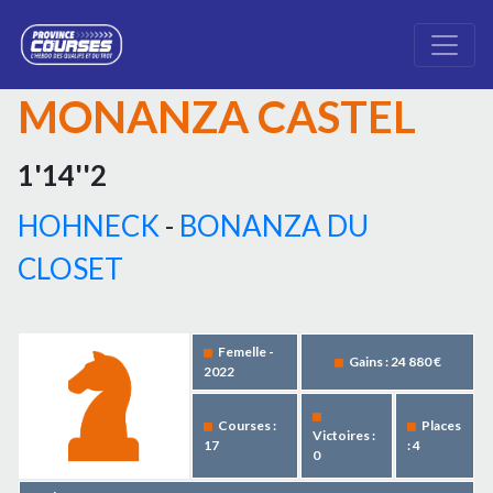
MONANZA CASTEL
1'14''2
HOHNECK
-
BONANZA DU
CLOSET
Femelle -
Gains : 24 880 €
2022
Courses :
Places
Victoires :
17
: 4
0