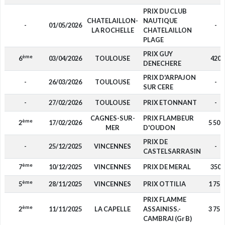
PRIX DU CLUB
CHATELAILLON-
NAUTIQUE
-
01/05/2026
-
LA ROCHELLE
CHATELAILLON
PLAGE
PRIX GUY
ème
6
03/04/2026
TOULOUSE
420
DENECHERE
PRIX D'ARPAJON
-
26/03/2026
TOULOUSE
-
SUR CERE
-
27/02/2026
TOULOUSE
PRIX ETONNANT
-
CAGNES-SUR-
PRIX FLAMBEUR
ème
2
17/02/2026
5 500
MER
D'OUDON
PRIX DE
-
25/12/2025
VINCENNES
-
CASTELSARRASIN
ème
7
10/12/2025
VINCENNES
PRIX DE MERAL
350
ème
5
28/11/2025
VINCENNES
PRIX OTTILIA
1 750
PRIX FLAMME
ème
2
11/11/2025
LA CAPELLE
ASSAINISS.-
3 750
CAMBRAI (Gr B)