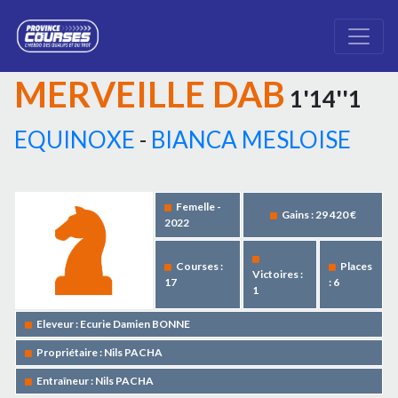
MERVEILLE DAB
1'14''1
EQUINOXE
-
BIANCA MESLOISE
Femelle -
Gains : 29 420 €
2022
Courses :
Places
Victoires :
17
: 6
1
Eleveur : Ecurie Damien BONNE
Propriétaire : Nils PACHA
Entraîneur : Nils PACHA