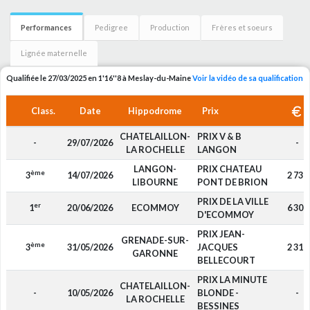
Performances
Pedigree
Production
Frères et soeurs
Lignée maternelle
Qualifiée le 27/03/2025 en 1'16''8 à Meslay-du-Maine
Voir la vidéo de sa qualification
Class.
Date
Hippodrome
Prix
CHATELAILLON-
PRIX V & B
-
29/07/2026
-
LA ROCHELLE
LANGON
LANGON-
PRIX CHATEAU
ème
3
14/07/2026
2 730
LIBOURNE
PONT DE BRION
PRIX DE LA VILLE
er
1
20/06/2026
ECOMMOY
6 300
D'ECOMMOY
PRIX JEAN-
GRENADE-SUR-
ème
3
31/05/2026
JACQUES
2 310
GARONNE
BELLECOURT
PRIX LA MINUTE
CHATELAILLON-
-
10/05/2026
BLONDE -
-
LA ROCHELLE
BESSINES