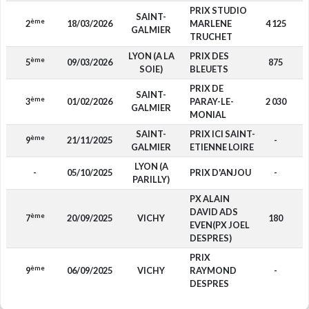
PRIX STUDIO
SAINT-
ème
2
18/03/2026
MARLENE
4 125
GALMIER
TRUCHET
LYON (A LA
PRIX DES
ème
5
09/03/2026
875
SOIE)
BLEUETS
PRIX DE
SAINT-
ème
3
01/02/2026
PARAY-LE-
2 030
GALMIER
MONIAL
SAINT-
PRIX ICI SAINT-
ème
9
21/11/2025
-
GALMIER
ETIENNE LOIRE
LYON (A
-
05/10/2025
PRIX D'ANJOU
-
PARILLY)
PX ALAIN
DAVID ADS
ème
7
20/09/2025
VICHY
180
EVEN(PX JOEL
DESPRES)
PRIX
ème
9
06/09/2025
VICHY
RAYMOND
-
DESPRES