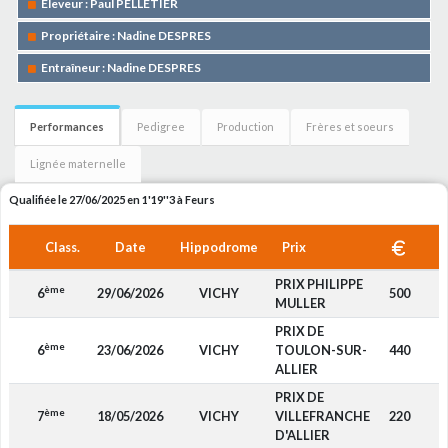
Eleveur : Paul PELLETIER
Propriétaire : Nadine DESPRES
Entraîneur : Nadine DESPRES
Performances
Pedigree
Production
Frères et soeurs
Lignée maternelle
Qualifiée le 27/06/2025 en 1'19''3 à Feurs
Class.
Date
Hippodrome
Prix
PRIX PHILIPPE
ème
6
29/06/2026
VICHY
500
MULLER
PRIX DE
ème
6
23/06/2026
VICHY
TOULON-SUR-
440
ALLIER
PRIX DE
ème
7
18/05/2026
VICHY
VILLEFRANCHE
220
D'ALLIER