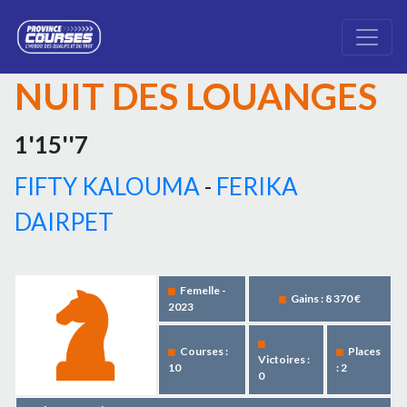
NUIT DES LOUANGES
1'15''7
FIFTY KALOUMA
-
FERIKA
DAIRPET
Femelle -
Gains : 8 370 €
2023
Courses :
Places
Victoires :
10
: 2
0