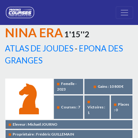
NINA ERA
1'15''2
ATLAS DE JOUDES
-
EPONA DES
GRANGES
Femelle -
Gains : 10 800 €
2023
Places
Courses : 7
Victoires :
: 0
1
Eleveur : Michaël JOURNO
Propriétaire : Frédéric GUILLEMAIN