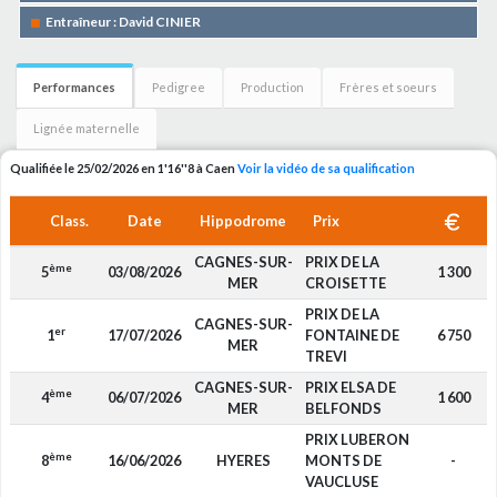
Entraîneur : David CINIER
Performances
Pedigree
Production
Frères et soeurs
Lignée maternelle
Qualifiée le 25/02/2026 en 1'16''8 à Caen
Voir la vidéo de sa qualification
Class.
Date
Hippodrome
Prix
CAGNES-SUR-
PRIX DE LA
ème
5
03/08/2026
1 300
MER
CROISETTE
PRIX DE LA
CAGNES-SUR-
er
1
17/07/2026
FONTAINE DE
6 750
MER
TREVI
CAGNES-SUR-
PRIX ELSA DE
ème
4
06/07/2026
1 600
MER
BELFONDS
PRIX LUBERON
ème
8
16/06/2026
HYERES
MONTS DE
-
VAUCLUSE