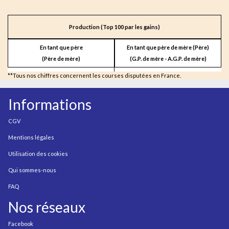
Production (Top 100 par les gains)
En tant que père
En tant que père de mère (Père)
(Père de mère)
(G.P. de mère - A.G.P. de mère)
**Tous nos chiffres concernent les courses disputées en France.
Informations
CGV
Mentions légales
Utilisation des cookies
Qui sommes-nous
FAQ
Nos réseaux
Facebook