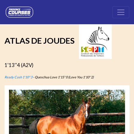
ATLAS DE JOUDES
1'13''4 (A2V)
Ready Cash 1'10''3
- Queschua Love 1'15''0 (Love You 1'10''2)