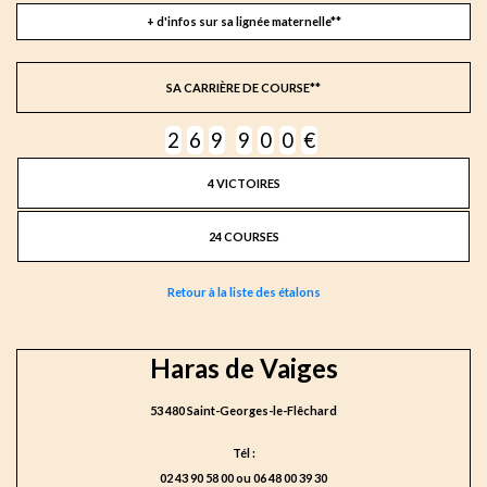
+ d'infos sur sa lignée maternelle**
SA CARRIÈRE DE COURSE**
2
6
9
9
0
0
€
4 VICTOIRES
24 COURSES
Retour à la liste des étalons
Haras de Vaiges
53 480 Saint-Georges-le-Flêchard
Tél :
02 43 90 58 00 ou 06 48 00 39 30