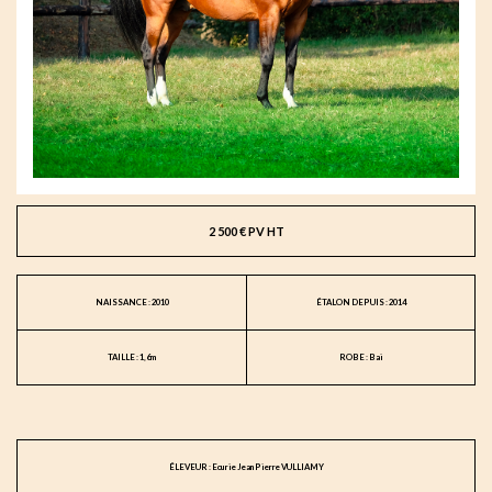
2 500 € PV HT
NAISSANCE : 2010
ÉTALON DEPUIS : 2014
TAILLE : 1,6m
ROBE : Bai
ÉLEVEUR : Ecurie Jean Pierre VULLIAMY