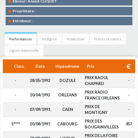
Eleveur : Annick CLIQUET
Propriétaire :
Entraîneur :
Performances
Pedigree
Production
Frères et soeurs
Lignée maternelle
Class.
Date
Hippodrome
Prix
PRIX RAOUL
-
28/05/1992
DOZULE
-
CHAPARD
PRIX RADIO
-
20/04/1992
ORLEANS
-
FRANCE ORLEANS
PRIX DE
-
07/09/1991
CAEN
-
MONTIGNY
PRIX DES
ème
5
20/08/1991
CABOURG
457
BOUGAINVILLEES
PRIX DE LA FOIRE