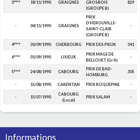
ème
3
18/11/1990
GRAIGNES
GROSBOIS
829
(GROUPE B)
PRIX
D'HEROUVILLE-
-
04/11/1990
GRAIGNES
-
SAINT-CLAIR
(GROUPE B)
ème
4
30/09/1990
CHERBOURG
PRIX DES PIEUX
341
PRIX MAGE DE
ème
6
01/09/1990
LISIEUX
-
BELLOUET (Gr A)
PRIX DE BAD-
ème
5
24/08/1990
CABOURG
305
HOMBURG
-
15/08/1990
CARENTAN
PRIX ROQUEPINE
-
CABOURG
-
15/07/1990
PRIX SALAM
-
(Local)
Informations