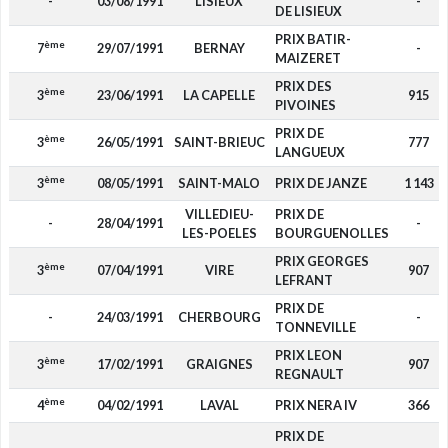
-
03/08/1991
LISIEUX
-
DE LISIEUX
PRIX BATIR-
ème
7
29/07/1991
BERNAY
-
MAIZERET
PRIX DES
ème
3
23/06/1991
LA CAPELLE
915
PIVOINES
PRIX DE
ème
3
26/05/1991
SAINT-BRIEUC
777
LANGUEUX
ème
3
08/05/1991
SAINT-MALO
PRIX DE JANZE
1 143
VILLEDIEU-
PRIX DE
-
28/04/1991
-
LES-POELES
BOURGUENOLLES
PRIX GEORGES
ème
3
07/04/1991
VIRE
907
LEFRANT
PRIX DE
-
24/03/1991
CHERBOURG
-
TONNEVILLE
PRIX LEON
ème
3
17/02/1991
GRAIGNES
907
REGNAULT
ème
4
04/02/1991
LAVAL
PRIX NERA IV
366
PRIX DE