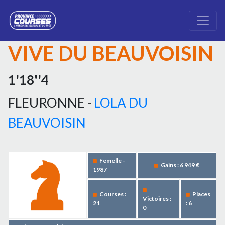
VIVE DU BEAUVOISIN
1'18''4
FLEURONNE -
LOLA DU
BEAUVOISIN
Femelle -
Gains : 6 949 €
1987
Courses :
Places
Victoires :
21
: 6
0