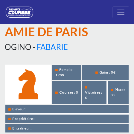
AMIE DE PARIS
OGINO -
FABARIE
Femelle -
Gains : 0 €
1988
Places
Courses : 0
Victoires :
: 0
0
Eleveur :
Propriétaire :
Entraîneur :