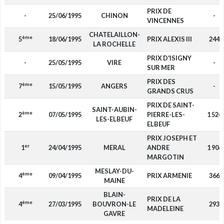
PRIX DE
-
25/06/1995
CHINON
-
VINCENNES
CHATELAILLON-
ème
5
18/06/1995
PRIX ALEXIS III
244
LA ROCHELLE
PRIX D'ISIGNY
-
25/05/1995
VIRE
-
SUR MER
PRIX DES
ème
7
15/05/1995
ANGERS
-
GRANDS CRUS
PRIX DE SAINT-
SAINT-AUBIN-
ème
2
07/05/1995
PIERRE-LES-
1 524
LES-ELBEUF
ELBEUF
PRIX JOSEPH ET
er
1
24/04/1995
MERAL
ANDRE
1 906
MARGOTIN
MESLAY-DU-
ème
4
09/04/1995
PRIX ARMENIE
366
MAINE
BLAIN-
PRIX DE LA
ème
4
27/03/1995
BOUVRON-LE
293
MADELEINE
GAVRE