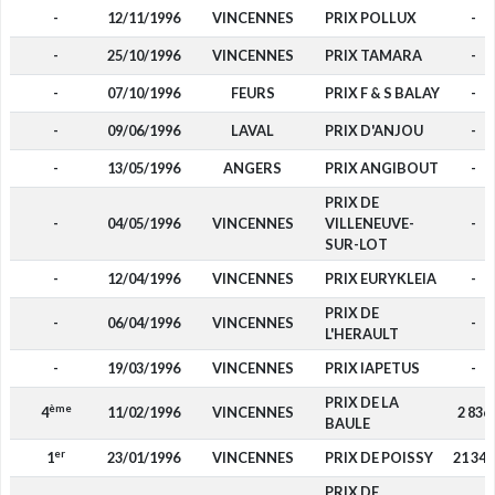
-
12/11/1996
VINCENNES
PRIX POLLUX
-
-
25/10/1996
VINCENNES
PRIX TAMARA
-
-
07/10/1996
FEURS
PRIX F & S BALAY
-
-
09/06/1996
LAVAL
PRIX D'ANJOU
-
-
13/05/1996
ANGERS
PRIX ANGIBOUT
-
PRIX DE
-
04/05/1996
VINCENNES
VILLENEUVE-
-
SUR-LOT
-
12/04/1996
VINCENNES
PRIX EURYKLEIA
-
PRIX DE
-
06/04/1996
VINCENNES
-
L'HERAULT
-
19/03/1996
VINCENNES
PRIX IAPETUS
-
PRIX DE LA
ème
4
11/02/1996
VINCENNES
2 836
BAULE
er
1
23/01/1996
VINCENNES
PRIX DE POISSY
21 343
PRIX DE