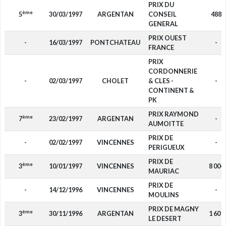
PRIX DU
ème
5
30/03/1997
ARGENTAN
CONSEIL
488
GENERAL
PRIX OUEST
-
16/03/1997
PONTCHATEAU
-
FRANCE
PRIX
CORDONNERIE
-
02/03/1997
CHOLET
& CLES -
-
CONTINENT &
PK
PRIX RAYMOND
ème
7
23/02/1997
ARGENTAN
-
AUMOITTE
PRIX DE
-
02/02/1997
VINCENNES
-
PERIGUEUX
PRIX DE
ème
3
10/01/1997
VINCENNES
8 004
MAURIAC
PRIX DE
-
14/12/1996
VINCENNES
-
MOULINS
PRIX DE MAGNY
ème
3
30/11/1996
ARGENTAN
1 601
LE DESERT