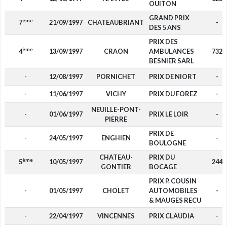
OUITON
GRAND PRIX
ème
7
21/09/1997
CHATEAUBRIANT
-
DES 5 ANS
PRIX DES
ème
4
13/09/1997
CRAON
AMBULANCES
732
BESNIER SARL
-
12/08/1997
PORNICHET
PRIX DE NIORT
-
-
11/06/1997
VICHY
PRIX DU FOREZ
-
NEUILLE-PONT-
-
01/06/1997
PRIX LE LOIR
-
PIERRE
PRIX DE
-
24/05/1997
ENGHIEN
-
BOULOGNE
CHATEAU-
PRIX DU
ème
5
10/05/1997
244
GONTIER
BOCAGE
PRIX P. COUSIN
-
01/05/1997
CHOLET
AUTOMOBILES
-
& MAUGES RECU
-
22/04/1997
VINCENNES
PRIX CLAUDIA
-