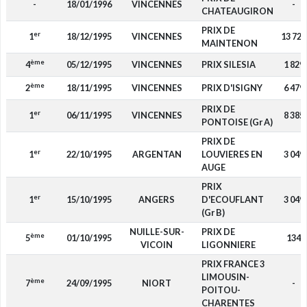
-
18/01/1996
VINCENNES
-
CHATEAUGIRON
PRIX DE
er
1
18/12/1995
VINCENNES
13 720
MAINTENON
ème
4
05/12/1995
VINCENNES
PRIX SILESIA
1 829
ème
2
18/11/1995
VINCENNES
PRIX D'ISIGNY
6 479
PRIX DE
er
1
06/11/1995
VINCENNES
8 385
PONTOISE (Gr A)
PRIX DE
er
1
22/10/1995
ARGENTAN
LOUVIERES EN
3 049
AUGE
PRIX
er
1
15/10/1995
ANGERS
D'ECOUFLANT
3 049
(Gr B)
NUILLE-SUR-
PRIX DE
ème
5
01/10/1995
134
VICOIN
LIGONNIERE
PRIX FRANCE 3
LIMOUSIN-
ème
7
24/09/1995
NIORT
-
POITOU-
CHARENTES