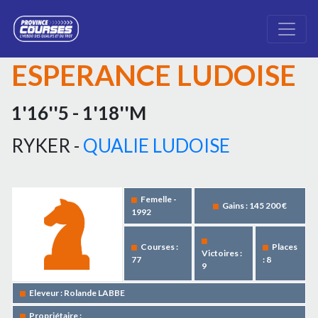
ESPERANCE LUDOISE
1'16''5 - 1'18''M
RYKER -
QUALIE LUDOISE
Femelle -
Gains : 145 200 €
1992
Courses :
Places
Victoires :
77
: 8
9
Eleveur : Rolande LABBE
Propriétaire :