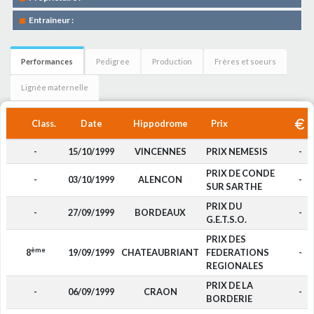
Entraîneur :
Performances
Pedigree
Production
Frères et soeurs
Lignée maternelle
Class.
Date
Hippodrome
Prix
-
15/10/1999
VINCENNES
PRIX NEMESIS
-
PRIX DE CONDE
-
03/10/1999
ALENCON
-
SUR SARTHE
PRIX DU
-
27/09/1999
BORDEAUX
-
G.E.T.S.O.
PRIX DES
ème
8
19/09/1999
CHATEAUBRIANT
FEDERATIONS
-
REGIONALES
PRIX DE LA
-
06/09/1999
CRAON
-
BORDERIE