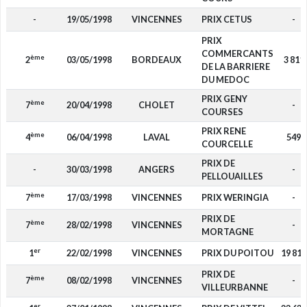
-
19/05/1998
VINCENNES
PRIX CETUS
-
PRIX
COMMERCANTS
ème
2
03/05/1998
BORDEAUX
3 811
DE LA BARRIERE
DU MEDOC
PRIX GENY
ème
7
20/04/1998
CHOLET
-
COURSES
PRIX RENE
ème
4
06/04/1998
LAVAL
549
COURCELLE
PRIX DE
-
30/03/1998
ANGERS
-
PELLOUAILLES
ème
7
17/03/1998
VINCENNES
PRIX WERINGIA
-
PRIX DE
ème
7
28/02/1998
VINCENNES
-
MORTAGNE
er
1
22/02/1998
VINCENNES
PRIX DU POITOU
19 818
PRIX DE
ème
7
08/02/1998
VINCENNES
-
VILLEURBANNE
er