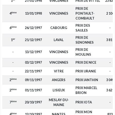
1
27/01/1998
VINCENNES
PRIX DE VITTEL
23 630
PRIX DE
ème
4
13/01/1998
VINCENNES
PONTAULT-
2 104
COMBAULT
PRIX DES
ème
6
26/12/1997
CABOURG
-
SAULES
PRIX DE
er
1
21/12/1997
LAVAL
3 811
SENONNES
PRIX DE
-
13/12/1997
VINCENNES
-
MOULINS
-
03/12/1997
VINCENNES
PRIX DE NICE
-
-
22/11/1997
VITRE
PRIX URANIE
-
ème
2
09/11/1997
ANGERS
PRIX IANTHIN
3 049
PRIX MARCEL
ème
2
01/11/1997
LISIEUX
3 621
BRION
MESLAY-DU-
ème
7
20/10/1997
PRIX IOTA
-
MAINE
PRIX MON
ème
4
12/10/1997
NANTES
823