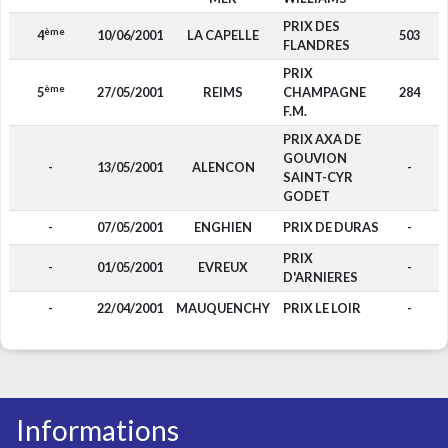
PRIX DES
ème
4
10/06/2001
LA CAPELLE
503
FLANDRES
PRIX
ème
5
27/05/2001
REIMS
CHAMPAGNE
284
F.M.
PRIX AXA DE
GOUVION
-
13/05/2001
ALENCON
-
SAINT-CYR
GODET
-
07/05/2001
ENGHIEN
PRIX DE DURAS
-
PRIX
-
01/05/2001
EVREUX
-
D'ARNIERES
-
22/04/2001
MAUQUENCHY
PRIX LE LOIR
-
Informations