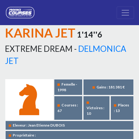
KARINA JET
1'14''6
EXTREME DREAM -
DELMONICA
JET
Femelle -
Gains : 181 381 €
1998
Courses :
Places
Victoires :
67
: 13
10
Eleveur : Jean Etienne DUBOIS
Propriétaire :