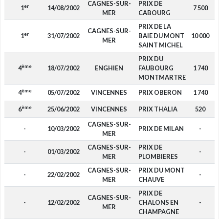
CAGNES-SUR-
PRIX DE
er
1
14/08/2002
7 500
MER
CABOURG
PRIX DE LA
CAGNES-SUR-
er
1
31/07/2002
BAIE DU MONT
10 000
MER
SAINT MICHEL
PRIX DU
ème
4
18/07/2002
ENGHIEN
FAUBOURG
1 740
MONTMARTRE
ème
4
05/07/2002
VINCENNES
PRIX OBERON
1 740
ème
6
25/06/2002
VINCENNES
PRIX THALIA
520
CAGNES-SUR-
-
10/03/2002
PRIX DE MILAN
-
MER
CAGNES-SUR-
PRIX DE
-
01/03/2002
-
MER
PLOMBIERES
CAGNES-SUR-
PRIX DU MONT
-
22/02/2002
-
MER
CHAUVE
PRIX DE
CAGNES-SUR-
-
12/02/2002
CHALONS EN
-
MER
CHAMPAGNE