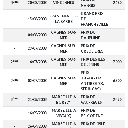
PRIX DE
ème
4
30/08/2003
VINCENNES
2 160
NANGIS
GRAND PRIX
FRANCHEVILLE-
-
15/08/2003
DE
-
LA BARRE
FRANCHEVILLE
CAGNES-SUR-
PRIX DU
-
04/08/2003
-
MER
DAUPHINE
CAGNES-SUR-
PRIX DE
-
23/07/2003
-
MER
GREOLIERES
CAGNES-SUR-
PRIX DES ILES
ème
2
16/07/2003
7 000
MER
DE LERINS
PRIX
CAGNES-SUR-
THALAZUR
ème
2
02/07/2003
6 500
MER
ANTIBES (EX.
SERINGAS)
MARSEILLE (A
PRIX DE
ème
3
31/05/2003
2 470
BORELY)
VAUFREGES
MARSEILLE (A
PRIX DE
-
16/05/2003
-
VIVAUX)
BELCODENE
MARSEILLE (A
PRIX DE L'ISLE
-
26/04/2003
-