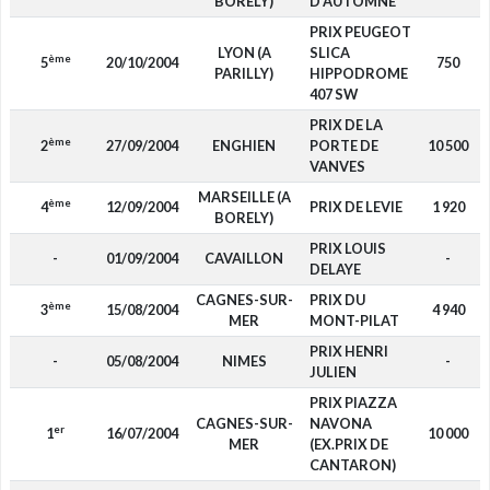
BORELY)
D'AUTOMNE
PRIX PEUGEOT
LYON (A
SLICA
ème
5
20/10/2004
750
PARILLY)
HIPPODROME
407 SW
PRIX DE LA
ème
2
27/09/2004
ENGHIEN
PORTE DE
10 500
VANVES
MARSEILLE (A
ème
4
12/09/2004
PRIX DE LEVIE
1 920
BORELY)
PRIX LOUIS
-
01/09/2004
CAVAILLON
-
DELAYE
CAGNES-SUR-
PRIX DU
ème
3
15/08/2004
4 940
MER
MONT-PILAT
PRIX HENRI
-
05/08/2004
NIMES
-
JULIEN
PRIX PIAZZA
CAGNES-SUR-
NAVONA
er
1
16/07/2004
10 000
MER
(EX.PRIX DE
CANTARON)