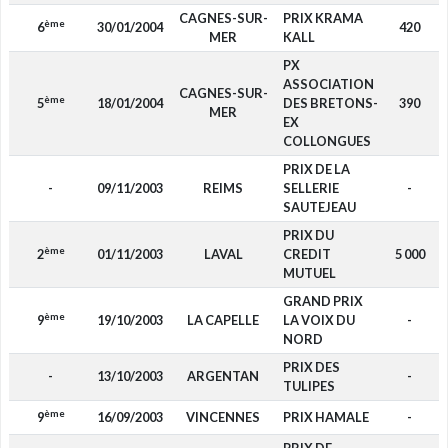
CAGNES-SUR-
PRIX KRAMA
ème
6
30/01/2004
420
MER
KALL
PX
ASSOCIATION
CAGNES-SUR-
ème
5
18/01/2004
DES BRETONS-
390
MER
EX
COLLONGUES
PRIX DE LA
-
09/11/2003
REIMS
SELLERIE
-
SAUTEJEAU
PRIX DU
ème
2
01/11/2003
LAVAL
CREDIT
5 000
MUTUEL
GRAND PRIX
ème
9
19/10/2003
LA CAPELLE
LA VOIX DU
-
NORD
PRIX DES
-
13/10/2003
ARGENTAN
-
TULIPES
ème
9
16/09/2003
VINCENNES
PRIX HAMALE
-