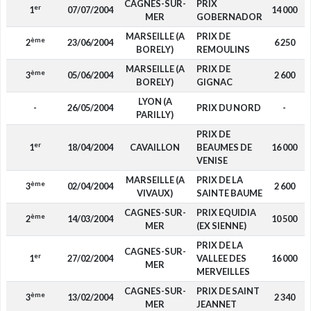
CAGNES-SUR-
PRIX
er
1
07/07/2004
14 000
MER
GOBERNADOR
MARSEILLE (A
PRIX DE
ème
2
23/06/2004
6 250
BORELY)
REMOULINS
MARSEILLE (A
PRIX DE
ème
3
05/06/2004
2 600
BORELY)
GIGNAC
LYON (A
-
26/05/2004
PRIX DU NORD
-
PARILLY)
PRIX DE
er
1
18/04/2004
CAVAILLON
BEAUMES DE
16 000
VENISE
MARSEILLE (A
PRIX DE LA
ème
3
02/04/2004
2 600
VIVAUX)
SAINTE BAUME
CAGNES-SUR-
PRIX EQUIDIA
ème
2
14/03/2004
10 500
MER
(EX SIENNE)
PRIX DE LA
CAGNES-SUR-
er
1
27/02/2004
VALLEE DES
16 000
MER
MERVEILLES
CAGNES-SUR-
PRIX DE SAINT
ème
3
13/02/2004
2 340
MER
JEANNET