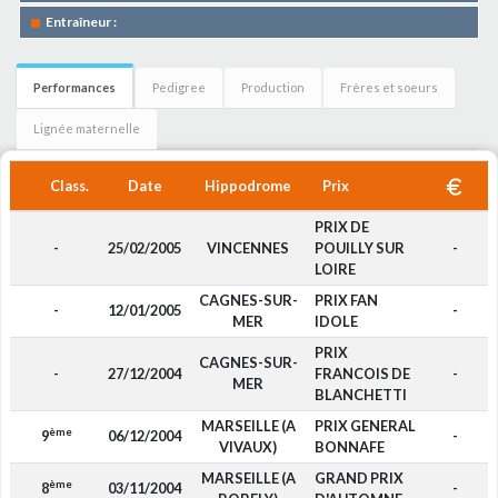
Entraîneur :
Performances
Pedigree
Production
Frères et soeurs
Lignée maternelle
Class.
Date
Hippodrome
Prix
PRIX DE
-
25/02/2005
VINCENNES
POUILLY SUR
-
LOIRE
CAGNES-SUR-
PRIX FAN
-
12/01/2005
-
MER
IDOLE
PRIX
CAGNES-SUR-
-
27/12/2004
FRANCOIS DE
-
MER
BLANCHETTI
MARSEILLE (A
PRIX GENERAL
ème
9
06/12/2004
-
VIVAUX)
BONNAFE
MARSEILLE (A
GRAND PRIX
ème
8
03/11/2004
-