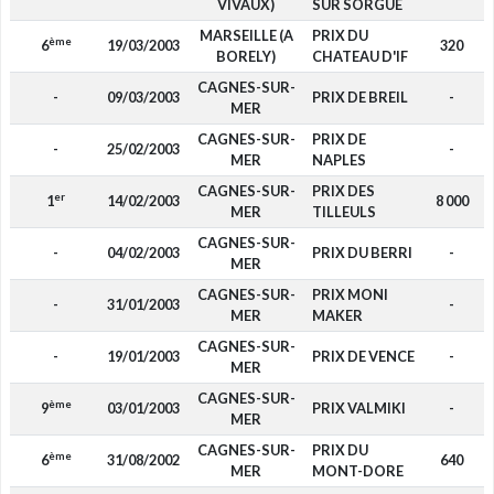
VIVAUX)
SUR SORGUE
MARSEILLE (A
PRIX DU
ème
6
19/03/2003
320
BORELY)
CHATEAU D'IF
CAGNES-SUR-
-
09/03/2003
PRIX DE BREIL
-
MER
CAGNES-SUR-
PRIX DE
-
25/02/2003
-
MER
NAPLES
CAGNES-SUR-
PRIX DES
er
1
14/02/2003
8 000
MER
TILLEULS
CAGNES-SUR-
-
04/02/2003
PRIX DU BERRI
-
MER
CAGNES-SUR-
PRIX MONI
-
31/01/2003
-
MER
MAKER
CAGNES-SUR-
-
19/01/2003
PRIX DE VENCE
-
MER
CAGNES-SUR-
ème
9
03/01/2003
PRIX VALMIKI
-
MER
CAGNES-SUR-
PRIX DU
ème
6
31/08/2002
640
MER
MONT-DORE