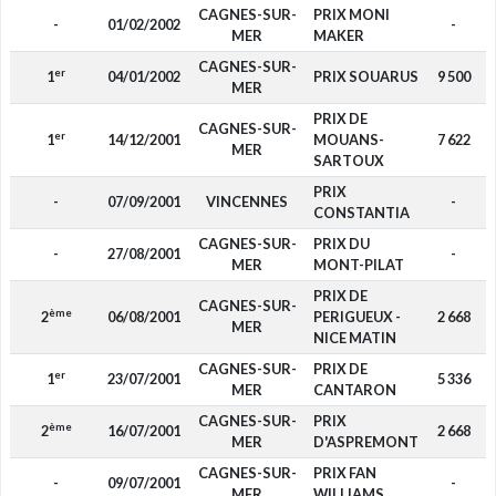
CAGNES-SUR-
PRIX MONI
-
01/02/2002
-
MER
MAKER
CAGNES-SUR-
er
1
04/01/2002
PRIX SOUARUS
9 500
MER
PRIX DE
CAGNES-SUR-
er
1
14/12/2001
MOUANS-
7 622
MER
SARTOUX
PRIX
-
07/09/2001
VINCENNES
-
CONSTANTIA
CAGNES-SUR-
PRIX DU
-
27/08/2001
-
MER
MONT-PILAT
PRIX DE
CAGNES-SUR-
ème
2
06/08/2001
PERIGUEUX -
2 668
MER
NICE MATIN
CAGNES-SUR-
PRIX DE
er
1
23/07/2001
5 336
MER
CANTARON
CAGNES-SUR-
PRIX
ème
2
16/07/2001
2 668
MER
D'ASPREMONT
CAGNES-SUR-
PRIX FAN
-
09/07/2001
-
MER
WILLIAMS