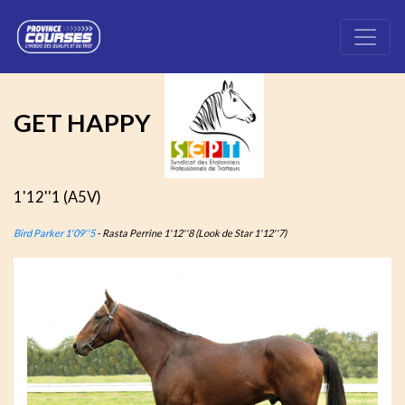
GET HAPPY
1'12''1 (A5V)
Bird Parker 1'09''5
- Rasta Perrine 1'12''8 (Look de Star 1'12''7)