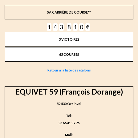
SA CARRIÈRE DE COURSE**
1
4
3
8
1
0
€
3 VICTOIRES
65 COURSES
Retour à la liste des étalons
EQUIVET 59 (François Dorange)
59 530 Orsinval
Tél :
06 66 41 07 76
Mail :