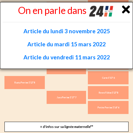
Indy de Vive 1'11''9
On en parle dans
Ready Cash 1'10''3
Kidea 1'18''2
Bird Parker 1'09''5
Article du lundi 3 novembre 2025
Fakir du Vivier
Belisha 1'16''0
Article du mardi 15 mars 2022
Benares
Article du vendredi 11 mars 2022
Coktail Jet 1'11''2
Look de Star 1'12''7
Corte 1'13''6
Rasta Perrine 1'12''8
Reve d'Udon 1'12''8
Java Perrine 1'17''7
Petite Perrine 1'16''6
+ d'infos sur sa lignée maternelle**