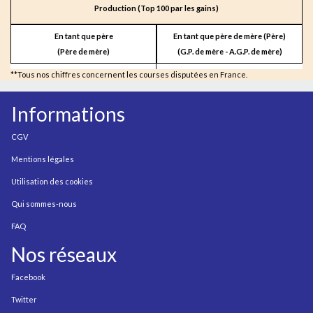
Production (Top 100 par les gains)
En tant que père
En tant que père de mère (Père)
(Père de mère)
(G.P. de mère - A.G.P. de mère)
**Tous nos chiffres concernent les courses disputées en France.
Informations
CGV
Mentions légales
Utilisation des cookies
Qui sommes-nous
FAQ
Nos réseaux
Facebook
Twitter