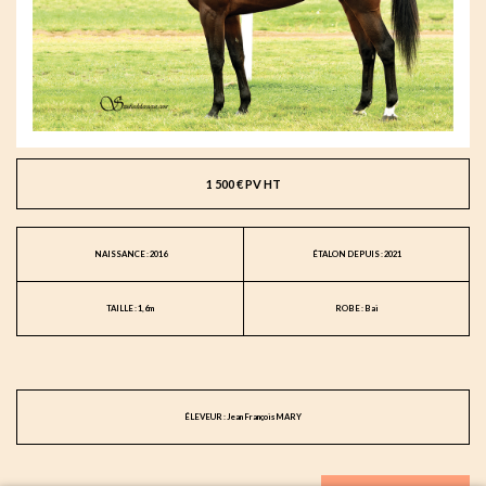
1 500 € PV HT
NAISSANCE : 2016
ÉTALON DEPUIS : 2021
TAILLE : 1,6m
ROBE : Bai
ÉLEVEUR : Jean François MARY