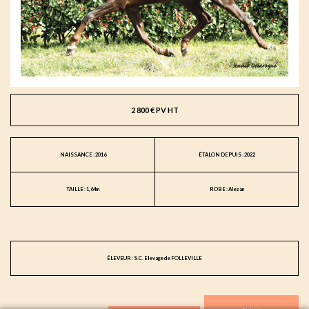
2 800 € PV HT
NAISSANCE : 2016
ÉTALON DEPUIS : 2022
TAILLE : 1,64m
ROBE : Alezan
ÉLEVEUR : S.C. Elevage de FOLLEVILLE