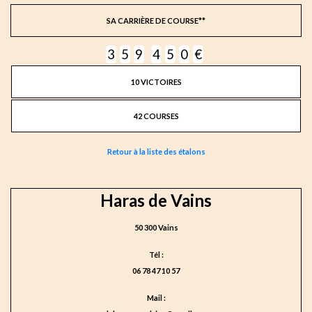
SA CARRIÈRE DE COURSE**
3
5
9
4
5
0
€
10 VICTOIRES
42 COURSES
Retour à la liste des étalons
Haras de Vains
50 300 Vains
Tél :
06 78 47 10 57
Mail :