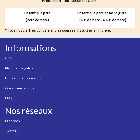
Production (Top 100 par les gains)
En tant que père
En tant que père de mère (Père)
(Père de mère)
(G.P. de mère - A.G.P. de mère)
**Tous nos chiffres concernent les courses disputées en France.
Informations
CGV
Mentions légales
Utilisation des cookies
Qui sommes-nous
FAQ
Nos réseaux
Facebook
Twitter