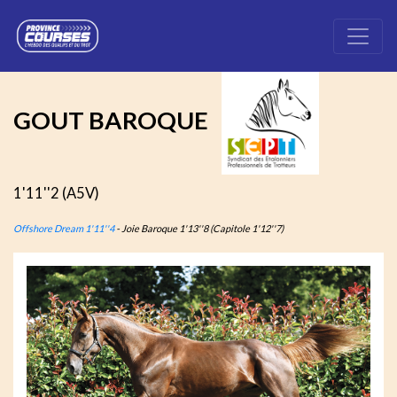
GOUT BAROQUE
1'11''2 (A5V)
Offshore Dream 1'11''4
- Joie Baroque 1'13''8 (Capitole 1'12''7)