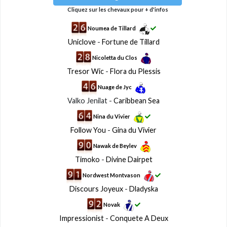
Cliquez sur les chevaux pour + d'infos
Noumea de Tillard
Uniclove
-
Fortune de Tillard
Nicoletta du Clos
Tresor Wic
-
Flora du Plessis
Nuage de Jyc
Valko Jenilat -
Caribbean Sea
Nina du Vivier
Follow You
-
Gina du Vivier
Nawak de Beylev
Timoko
-
Divine Dairpet
Nordwest Montvason
Discours Joyeux
-
Dladyska
Novak
Impressionist
-
Conquete A Deux