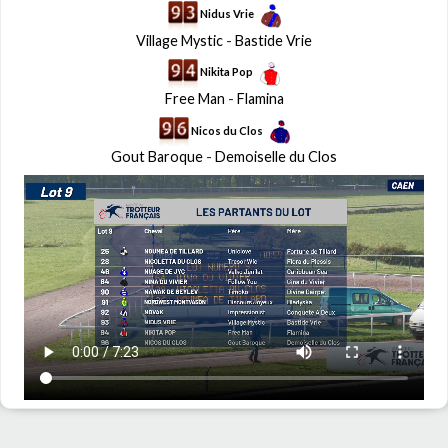
Nidus Vrie
Village Mystic
-
Bastide Vrie
Nikita Pop
Free Man
-
Flamina
Nicos du Clos
Gout Baroque
-
Demoiselle du Clos