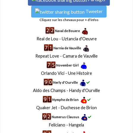
Tweeter
Cliquez sur les chevaux pour + d'infos
Naval de Bouere
Real de Lou
-
Uztancia d'Oeuvre
Narnia de Vauville
Repeat Love
-
Camara de Vauville
November Girl
Orlando Vici
-
Une Histoire
Nerly d'Ourville
Aldo des Champs
-
Handy d'Ourville
Nymphe de Brion
Quaker Jet
-
Duchesse de Brion
Numerus Clausus
Feliciano
-
Hangela