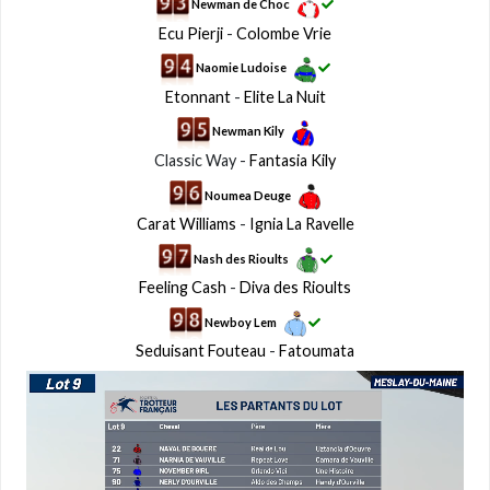
Newman de Choc
Ecu Pierji
-
Colombe Vrie
Naomie Ludoise
Etonnant
-
Elite La Nuit
Newman Kily
Classic Way -
Fantasia Kily
Noumea Deuge
Carat Williams
-
Ignia La Ravelle
Nash des Rioults
Feeling Cash
-
Diva des Rioults
Newboy Lem
Seduisant Fouteau
-
Fatoumata