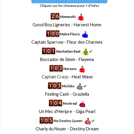
Cliquez sur les chevaux pour + d'infos
Mammoth
Good Boy Ligneries
-
Harvest Home
Malva Fleury
Captain Sparrow
-
Fleur des Charmes
Manhattan Beat
Boccador de Simm
-
Flayema
Meraxes
Captain Crazy -
Heat Wave
Michiko
Feeling Cash
-
Graziella
Montreal
Un Mec d'Heripre
-
Giga Pearl
My Destiny Queen
Charly du Noyer
-
Destiny Dream