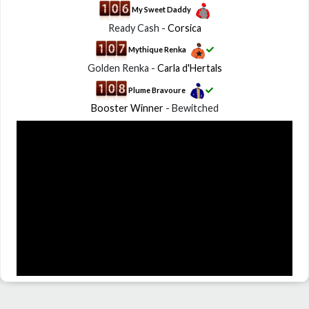
My Sweet Daddy
Ready Cash -
Corsica
Mythique Renka
Golden Renka -
Carla d'Hertals
Plume Bravoure
Booster Winner
- Bewitched