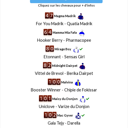
Cliquez sur les chevaux pour + d'infos
Magma Madrik
For You Madrik
-
Quatia Madrik
Mamma Mia Fafa
Hooker Berry
-
Pharmacopee
Mirage Boy
Etonnant
-
Sensas Girl
Midnight Dairpet
Vittel de Brevol
-
Berika Dairpet
Malvina
Booster Winner
-
Chipie de Fokissar
Maisy du Donjon
Uniclove
-
Varize du Donjon
Mac Gyver
Gala Tejy
-
Darella