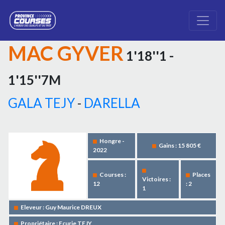
MAC GYVER
1'18''1 -
1'15''7M
GALA TEJY
-
DARELLA
Hongre -
Gains : 15 805 €
2022
Courses :
Places
Victoires :
12
: 2
1
Eleveur : Guy Maurice DREUX
Propriétaire : Ecurie TEJY