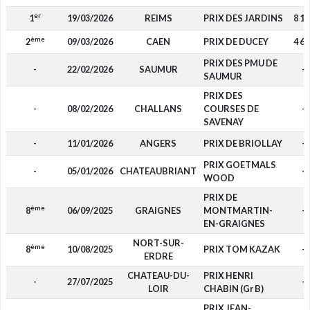
er
1
19/03/2026
REIMS
PRIX DES JARDINS
8 10
ème
2
09/03/2026
CAEN
PRIX DE DUCEY
4 62
PRIX DES PMU DE
-
22/02/2026
SAUMUR
-
SAUMUR
PRIX DES
-
08/02/2026
CHALLANS
COURSES DE
-
SAVENAY
-
11/01/2026
ANGERS
PRIX DE BRIOLLAY
-
PRIX GOETMALS
-
05/01/2026
CHATEAUBRIANT
-
WOOD
PRIX DE
ème
8
06/09/2025
GRAIGNES
MONTMARTIN-
-
EN-GRAIGNES
NORT-SUR-
ème
8
10/08/2025
PRIX TOM KAZAK
-
ERDRE
CHATEAU-DU-
PRIX HENRI
-
27/07/2025
-
LOIR
CHABIN (Gr B)
PRIX JEAN-