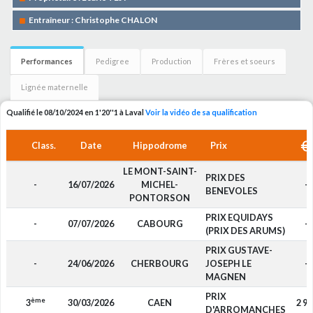
Entraîneur : Christophe CHALON
Performances
Pedigree
Production
Frères et soeurs
Lignée maternelle
Qualifié le 08/10/2024 en 1'20''1 à Laval
Voir la vidéo de sa qualification
Class.
Date
Hippodrome
Prix
LE MONT-SAINT-
PRIX DES
-
16/07/2026
MICHEL-
-
BENEVOLES
PONTORSON
PRIX EQUIDAYS
-
07/07/2026
CABOURG
-
(PRIX DES ARUMS)
PRIX GUSTAVE-
-
24/06/2026
CHERBOURG
JOSEPH LE
-
MAGNEN
PRIX
ème
3
30/03/2026
CAEN
2 94
D'ARROMANCHES