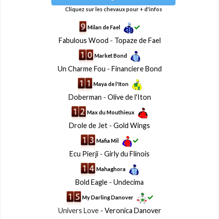
Cliquez sur les chevaux pour + d'infos
Milan de Fael
Fabulous Wood
-
Topaze de Fael
Market Bond
Un Charme Fou
-
Financiere Bond
Maya de l'Iton
Doberman
-
Olive de l'Iton
Max du Mouthieux
Drole de Jet
-
Gold Wings
Mafia Mil
Ecu Pierji
-
Girly du Flinois
Mahaghora
Bold Eagle
-
Undecima
My Darling Danover
Univers Love -
Veronica Danover