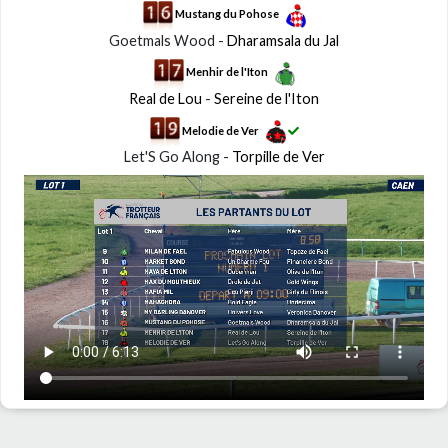
Mustang du Pohose
Goetmals Wood -
Dharamsala du Jal
Menhir de l'Iton
Real de Lou
-
Sereine de l'Iton
Melodie de Ver
Let'S Go Along -
Torpille de Ver