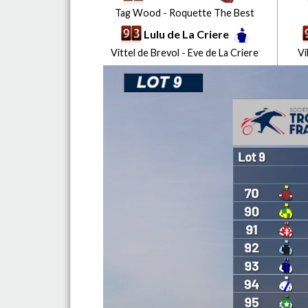
Tag Wood
-
Roquette The Best
Lulu de La Criere
Vittel de Brevol
-
Eve de La Criere
Vi