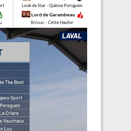
ort
Look de Star
-
Quinoa Porsguen
Lord de Garambeau
u
Brissac -
Cette Haufor