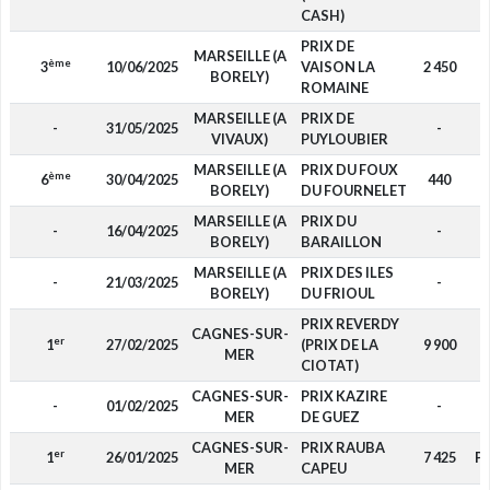
CASH)
PRIX DE
MARSEILLE (A
ème
3
10/06/2025
VAISON LA
2 450
BORELY)
ROMAINE
MARSEILLE (A
PRIX DE
-
31/05/2025
-
VIVAUX)
PUYLOUBIER
MARSEILLE (A
PRIX DU FOUX
ème
6
30/04/2025
440
BORELY)
DU FOURNELET
MARSEILLE (A
PRIX DU
-
16/04/2025
-
BORELY)
BARAILLON
MARSEILLE (A
PRIX DES ILES
-
21/03/2025
-
BORELY)
DU FRIOUL
PRIX REVERDY
CAGNES-SUR-
er
1
27/02/2025
(PRIX DE LA
9 900
MER
CIOTAT)
CAGNES-SUR-
PRIX KAZIRE
-
01/02/2025
-
MER
DE GUEZ
CAGNES-SUR-
PRIX RAUBA
er
1
26/01/2025
7 425
P
MER
CAPEU