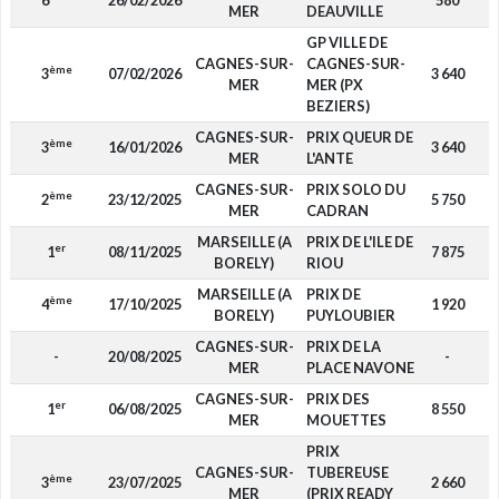
6
26/02/2026
580
MER
DEAUVILLE
GP VILLE DE
CAGNES-SUR-
CAGNES-SUR-
ème
3
07/02/2026
3 640
MER
MER (PX
BEZIERS)
CAGNES-SUR-
PRIX QUEUR DE
ème
3
16/01/2026
3 640
MER
L'ANTE
CAGNES-SUR-
PRIX SOLO DU
ème
2
23/12/2025
5 750
MER
CADRAN
MARSEILLE (A
PRIX DE L'ILE DE
er
1
08/11/2025
7 875
BORELY)
RIOU
MARSEILLE (A
PRIX DE
ème
4
17/10/2025
1 920
BORELY)
PUYLOUBIER
CAGNES-SUR-
PRIX DE LA
-
20/08/2025
-
MER
PLACE NAVONE
CAGNES-SUR-
PRIX DES
er
1
06/08/2025
8 550
MER
MOUETTES
PRIX
CAGNES-SUR-
TUBEREUSE
ème
3
23/07/2025
2 660
MER
(PRIX READY