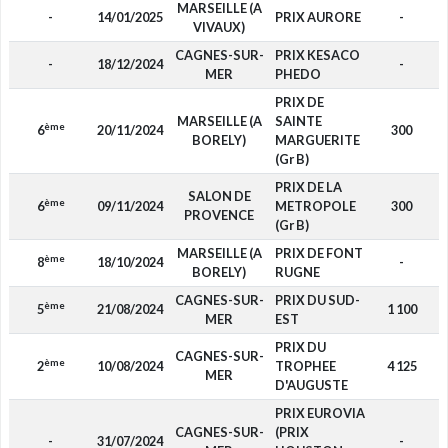
MARSEILLE (A
-
14/01/2025
PRIX AURORE
-
VIVAUX)
CAGNES-SUR-
PRIX KESACO
-
18/12/2024
-
MER
PHEDO
PRIX DE
MARSEILLE (A
SAINTE
ème
6
20/11/2024
300
BORELY)
MARGUERITE
(Gr B)
PRIX DE LA
SALON DE
ème
6
09/11/2024
METROPOLE
300
PROVENCE
(Gr B)
MARSEILLE (A
PRIX DE FONT
ème
8
18/10/2024
-
BORELY)
RUGNE
CAGNES-SUR-
PRIX DU SUD-
ème
5
21/08/2024
1 100
MER
EST
PRIX DU
CAGNES-SUR-
ème
2
10/08/2024
TROPHEE
4 125
MER
D'AUGUSTE
PRIX EUROVIA
CAGNES-SUR-
(PRIX
-
31/07/2024
-