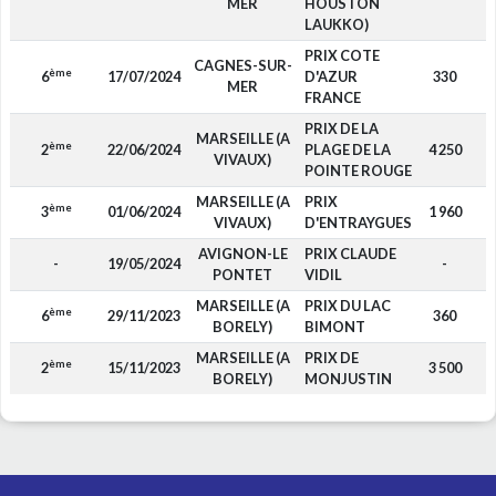
MER
HOUSTON
LAUKKO)
PRIX COTE
CAGNES-SUR-
ème
6
17/07/2024
D'AZUR
330
MER
FRANCE
PRIX DE LA
MARSEILLE (A
ème
2
22/06/2024
PLAGE DE LA
4 250
VIVAUX)
POINTE ROUGE
MARSEILLE (A
PRIX
ème
3
01/06/2024
1 960
VIVAUX)
D'ENTRAYGUES
AVIGNON-LE
PRIX CLAUDE
-
19/05/2024
-
PONTET
VIDIL
MARSEILLE (A
PRIX DU LAC
ème
6
29/11/2023
360
BORELY)
BIMONT
MARSEILLE (A
PRIX DE
ème
2
15/11/2023
3 500
BORELY)
MONJUSTIN