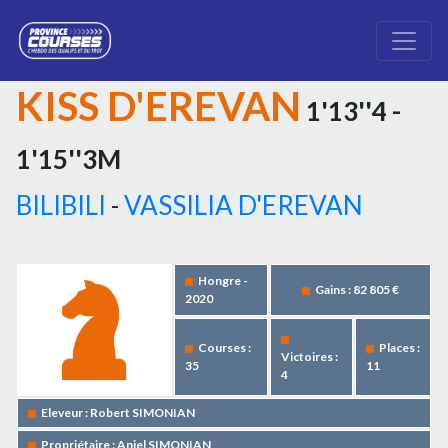
KISS D'EREVAN
1'13''4 -
1'15''3M
BILIBILI
-
VASSILIA D'EREVAN
Hongre -
Gains : 82 805 €
2020
Courses :
Places :
Victoires :
35
11
4
Eleveur : Robert SIMONIAN
Propriétaire : Anjel SIMONIAN