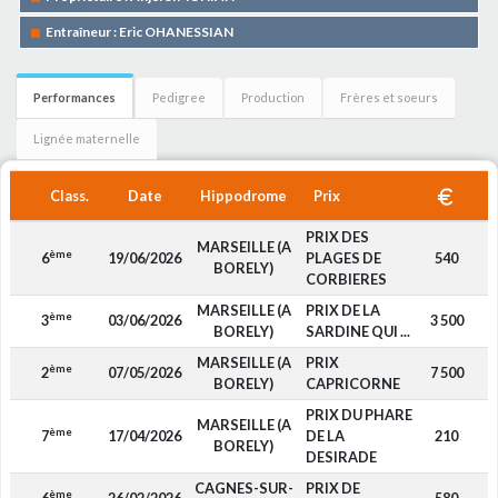
Entraîneur : Eric OHANESSIAN
Performances
Pedigree
Production
Frères et soeurs
Lignée maternelle
Class.
Date
Hippodrome
Prix
PRIX DES
MARSEILLE (A
ème
6
19/06/2026
PLAGES DE
540
BORELY)
CORBIERES
MARSEILLE (A
PRIX DE LA
ème
3
03/06/2026
3 500
BORELY)
SARDINE QUI ...
MARSEILLE (A
PRIX
ème
2
07/05/2026
7 500
BORELY)
CAPRICORNE
PRIX DU PHARE
MARSEILLE (A
ème
7
17/04/2026
DE LA
210
BORELY)
DESIRADE
CAGNES-SUR-
PRIX DE
ème