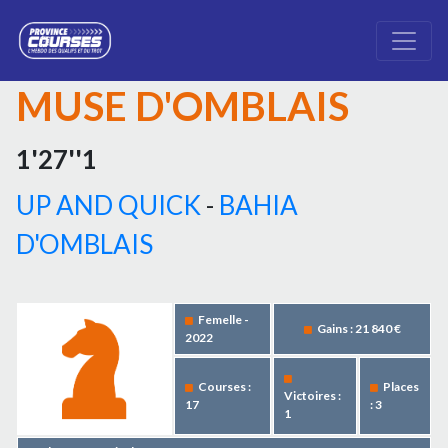
MUSE D'OMBLAIS
1'27''1
UP AND QUICK
-
BAHIA
D'OMBLAIS
Femelle -
Gains : 21 840 €
2022
Courses :
Places
Victoires :
17
: 3
1