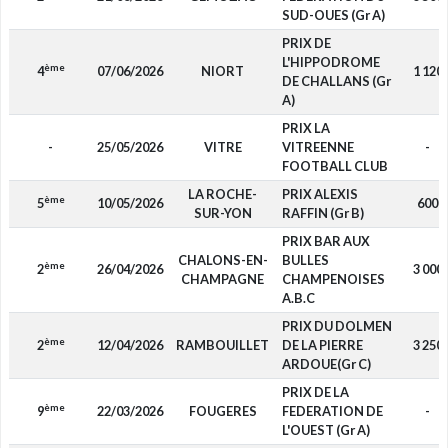
SUD-OUES (Gr A)
PRIX DE
L'HIPPODROME
ème
4
07/06/2026
NIORT
1 120
DE CHALLANS (Gr
A)
PRIX LA
-
25/05/2026
VITRE
VITREENNE
-
FOOTBALL CLUB
LA ROCHE-
PRIX ALEXIS
ème
5
10/05/2026
600
SUR-YON
RAFFIN (Gr B)
PRIX BAR AUX
CHALONS-EN-
BULLES
ème
2
26/04/2026
3 000
CHAMPAGNE
CHAMPENOISES
A.B.C
PRIX DU DOLMEN
ème
2
12/04/2026
RAMBOUILLET
DE LA PIERRE
3 250
ARDOUE(Gr C)
PRIX DE LA
ème
9
22/03/2026
FOUGERES
FEDERATION DE
-
L'OUEST (Gr A)