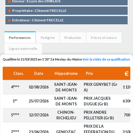
Eleveur : Ecurie des OMBLAIS
Propriétaire : Clément FRECELLE
Entraîneur : Clément FRECELLE
Performances
Pedigree
Production
Frères et soeurs
Lignée maternelle
Qualifiée le 11/03/2025 en 1'20''2 à Meslay-du-Maine
Voir la vidéo de sa qualification
Class.
Date
Hippodrome
Prix
SAINT-JEAN-
PRIX GENYBET (Gr
ème
4
02/08/2026
1 120
DE-MONTS
A)
SAINT-JEAN-
PRIX JACQUES
er
1
25/07/2026
6 300
DE-MONTS
DUGUE (Gr B)
CHINON-
PRIX ANDRE
ème
5
12/07/2026
700
RICHELIEU
PELLETIER (Gr B)
PRIX DE LA
ème
2
21/06/2026
GEMOZAC
FEDERATION DU
3 500