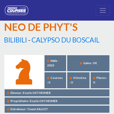
NEO DE PHYT'S
BILIBILI
-
CALYPSO DU BOSCAIL
Mâle -
Gains : 0 €
2023
Courses
Victoires
Places :
: 0
: 0
0
Eleveur : Ecurie OSTHEIMER
Propriétaire : Ecurie OSTHEIMER
Entraîneur : Yoann SALIOT