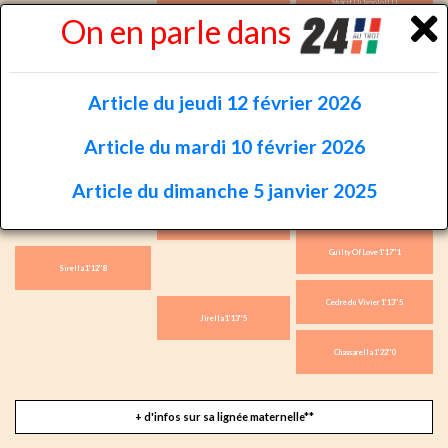
Sharif Di Iesolo (IT)
On en parle dans
And Arifant 1'16''5
Infante d'Aunou 1'16''2
Goetmals Wood 1'11''9
Article du jeudi 12 février 2026
Kimberland (US)
Tahitienne
Article du mardi 10 février 2026
Oligiste
Article du dimanche 5 janvier 2025
Coktail Jet 1'11''2
Love You 1'10''2
Guilty Of Love 1'17''1
Sirella 1'12''8
Cedre du Vivier 1'13''5
Jirella 1'13''5
Chassarella 1'22''0
+ d'infos sur sa lignée maternelle**