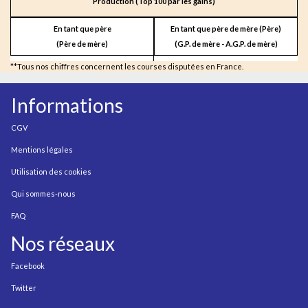
Production (Top 100 par les gains)
En tant que père
En tant que père de mère (Père)
(Père de mère)
(G.P. de mère - A.G.P. de mère)
**Tous nos chiffres concernent les courses disputées en France.
Informations
CGV
Mentions légales
Utilisation des cookies
Qui sommes-nous
FAQ
Nos réseaux
Facebook
Twitter