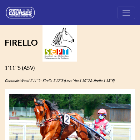
FIRELLO
1'11''5 (A5V)
Goetmals Wood 1'11''9 - Sirella 1'12''8 (Love You 1'10''2 & Jirella 1'13''5)